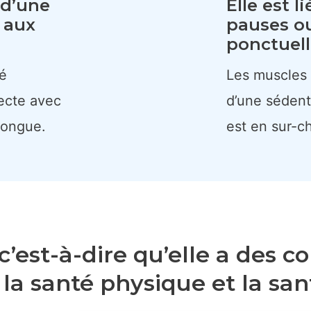
e d’une
Elle est l
 aux
pauses o
ponctuell
té
Les muscles 
recte avec
d’une sédent
longue.
est en sur-c
, c’est-à-dire qu’elle a des
a santé physique et la san