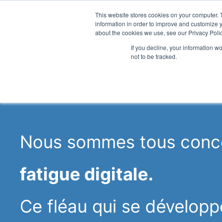
Aller
This website stores cookies on your computer. 
Fatigue Digitale
Enjeux
Soluti
information in order to improve and customize y
au
about the cookies we use, see our Privacy Polic
contenu
If you decline, your information w
not to be tracked.
Nous sommes tous conce
fatigue digitale.
Ce fléau qui se développ