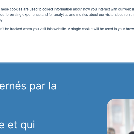
These cookies are used to collect information about how you interact with our webs
ons digitales
Formations
Ressources
A propos
our browsing experience and for analytics and metrics about our visitors both on th
y.
on’t be tracked when you visit this website. A single cookie will be used in your b
rnés par la
e et qui