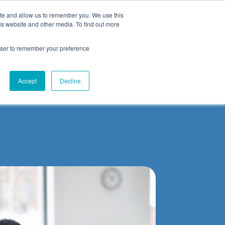
ite and allow us to remember you. We use this
Contact
is website and other media. To find out more
rowser to remember your preference
Accept
Decline