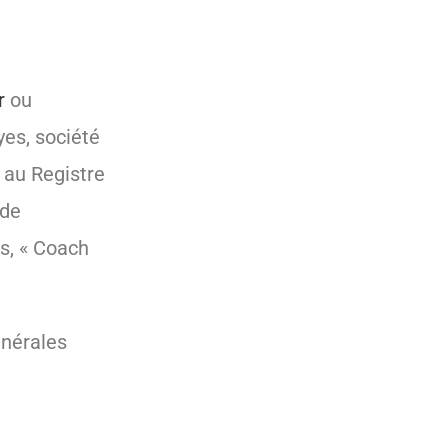
r
ou
yes, société
 au Registre
 de
s, « Coach
énérales