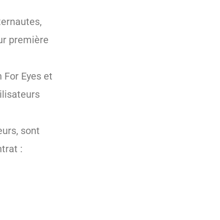
ternautes,
eur première
h For Eyes et
ilisateurs
eurs, sont
trat :