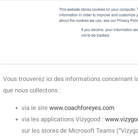
Aller
This website stores cookies on your computer. 
Fatigue Digitale
Enjeux
Soluti
information in order to improve and customize y
au
about the cookies we use, see our Privacy Polic
contenu
If you decline, your information w
not to be tracked.
Politique de confidentia
Préambule
Vous trouverez ici des informations concernant la
que nous collectons :
via le site
www.coachforeyes.com
via les applications Vizygood :
www.vizygo
sur les stores de Microsoft Teams (“Vizyg