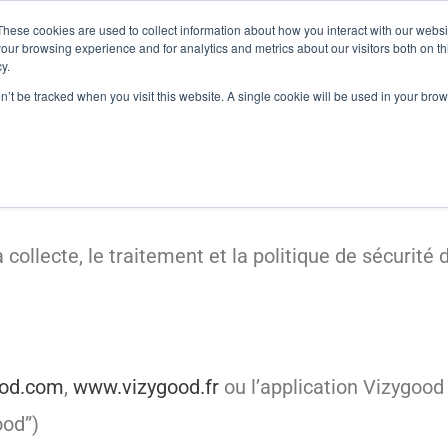
These cookies are used to collect information about how you interact with our webs
ons digitales
Formations
Ressources
A propos
our browsing experience and for analytics and metrics about our visitors both on th
y.
on’t be tracked when you visit this website. A single cookie will be used in your b
lité
 collecte, le traitement et la politique de sécurité
od.com
,
www.vizygood.fr
ou l’application Vizygood
ood”)