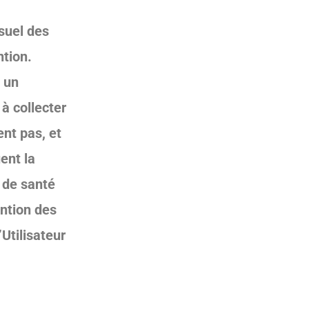
isuel des
ntion.
 un
à collecter
ent pas, et
ent la
 de santé
ention des
’Utilisateur