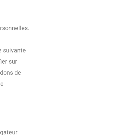
ersonnelles.
e suivante
ier sur
ndons de
re
igateur