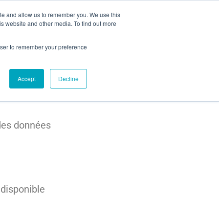
ite and allow us to remember you. We use this
Contact
is website and other media. To find out more
rowser to remember your preference
Accept
Decline
 des données
 disponible