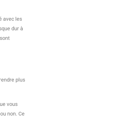
é avec les
isque dur à
 sont
 rendre plus
que vous
 ou non. Ce