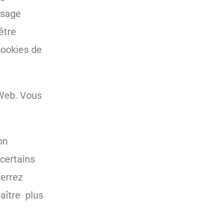
ssage
être
cookies de
 Web. Vous
on
 certains
verrez
aître plus